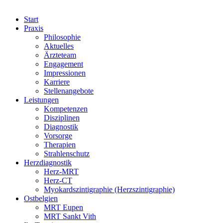
Start
Praxis
Philosophie
Aktuelles
Ärzteteam
Engagement
Impressionen
Karriere
Stellenangebote
Leistungen
Kompetenzen
Disziplinen
Diagnostik
Vorsorge
Therapien
Strahlenschutz
Herzdiagnostik
Herz-MRT
Herz-CT
Myokardszintigraphie (Herzszintigraphie)
Ostbelgien
MRT Eupen
MRT Sankt Vith