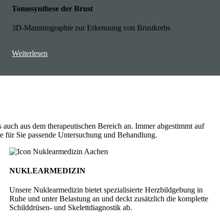
Tomosynthese der Brust
3D-Mammographie zur Erkennung von Brustkrebs
Weiterlesen
ls auch aus dem therapeutischen Bereich an. Immer abgestimmt auf
die für Sie passende Untersuchung und Behandlung.
NUKLEARMEDIZIN
Unsere Nuklear­medizin bietet spezialisierte Herz­bild­gebung in
Ruhe und unter Be­lastung an und deckt zu­sätz­lich die kom­plette
Schild­drüsen- und Skelett­diagnostik ab.