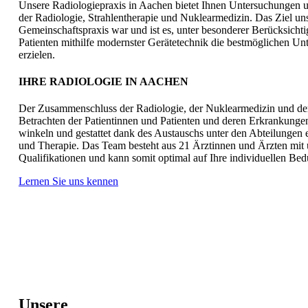
Unsere Radiologiepraxis in Aachen bietet Ihnen Unter­suchungen
der Radio­logie, Strahlen­therapie und Nuklear­medizin. Das Ziel u
Gemein­schafts­praxis war und ist es, unter besonderer Be­rück­sicht
Patienten mit­hilfe modernster Geräte­technik die best­möglichen Unt
erzielen.
IHRE RADIOLOGIE IN AACHEN
Der Zusammen­schluss der Radio­logie, der Nuklear­medizin und der 
Be­trachten der Patient­innen und Patienten und deren Er­krankungen
winkeln und gestattet dank des Aus­tauschs unter den Ab­teilungen 
und Therapie. Das Team besteht aus 21 Ärzt­innen und Ärzten mit un
Quali­fikationen und kann somit optimal auf Ihre indivi­duellen Be­
Lernen Sie uns kennen
Unsere