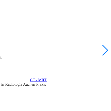
t.
CT / MRT