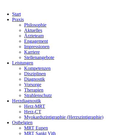
Start
Praxis
Philosophie
Aktuelles
Ärzteteam
Engagement
Impressionen
Karriere
Stellenangebote
Leistungen
Kompetenzen
Disziplinen
Diagnostik
Vorsorge
Therapien
Strahlenschutz
Herzdiagnostik
Herz-MRT
Herz-CT
Myokardszintigraphie (Herzszintigraphie)
Ostbelgien
MRT Eupen
MRT Sankt Vith