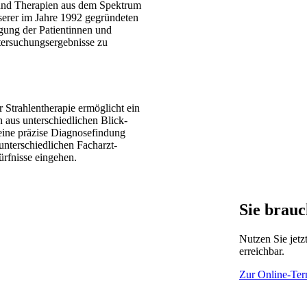
 und Therapien aus dem Spektrum
nserer im Jahre 1992 gegründeten
igung der Patient­innen und
er­suchungs­ergeb­nisse zu
Strahlen­therapie ermöglicht ein
 aus unter­schiedlichen Blick­
eine präzise Diagnose­findung
ter­schiedl­ichen Fach­arzt-
dürfnisse eingehen.
Sie brau
Nutzen Sie jet
erreichbar.
Zur Online-Te