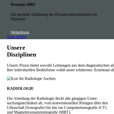
Prostata MRT
Die gezielte Abklärung der Prostata-Informationen für
Patienten
Weiterlesen
Zum Archiv
Unsere
Disziplinen
Unsere Praxis bietet sowohl Leistungen aus dem diagnostischen a
Ihre individuellen Bedürfnisse wählt unser erfahrenes Ärzteteam 
RADIOLOGIE
Die Abteilung der Radio­logie deckt alle gängigen Unter­
suchungs­techniken ab, vom kon­ven­tionellen Röntgen über den
Ultra­schall (Sono­grafie) bis hin zur Computer­tomo­grafie (CT)
und Magnet­resonanz­tomografie (MRT).