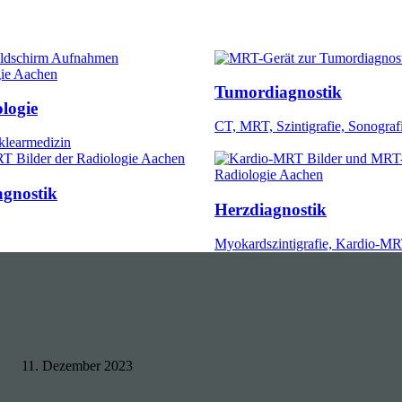
Tumordiagnostik
logie
CT, MRT, Szintigrafie, Sonograf
learmedizin
agnostik
Herzdiagnostik
Myokardszintigrafie, Kardio-M
11. Dezember 2023