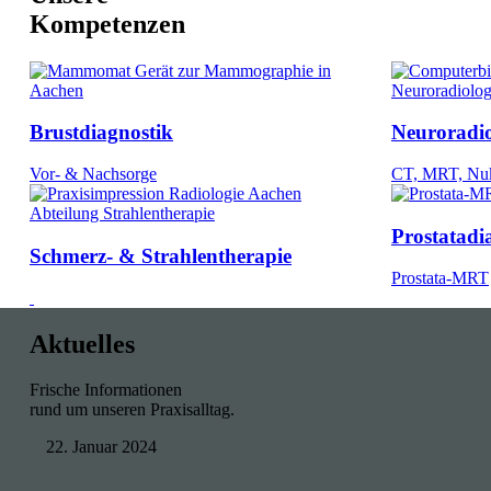
Kompetenzen
Brustdiagnostik
Neuroradio
Vor- & Nachsorge
CT, MRT, Nuk
Prostatadi
Schmerz- & Strahlentherapie
Prostata-MRT
Aktuelles
Frische Informationen
rund um unseren Praxisalltag.
22. Januar 2024