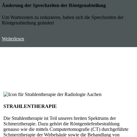
Änderung der Sprechzeiten der Röntgenabteilung
Um Wartezeiten zu reduzieren, haben sich die Sprechzeiten der
Röntgenabteilung geändert
Weiterlesen
STRAHLENTHERAPIE
Die Strahlen­therapie ist Teil unseres breiten Spektrums der
Schmerz­therapie. Dazu gehört die Röntgen­tiefen­be­strahlung
genauso wie die mittels Computer­tomo­grafie (CT) durch­ge­führte
Schmerz­therapie der Wirbel­säule so­wie die Be­handlung von