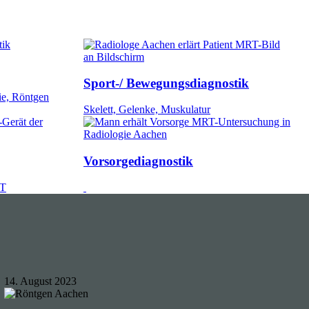
Sport-/ Bewegungsdiagnostik
ie, Röntgen
Skelett, Gelenke, Muskulatur
Vorsorgediagnostik
RT
14. August 2023